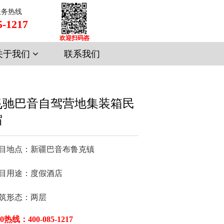
服务热线
5-1217
欢迎扫码咨
询
关于我们
联系我们
飞驰巴音自驾营地集装箱民
宿
目地点：新疆巴音布鲁克镇

目用途：度假酒店

00热线：400-085-1217